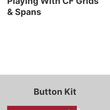
Playing With CF Grids
& Spans
Button Kit